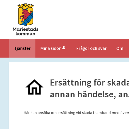
Välkommen
till
tjänster
-
Mariestads
kommun
Tjänster
Mina sidor
Frågor och svar
Om
Ersättning för skad
annan händelse, a
Här kan ansöka om ersättning vid skada i samband med över