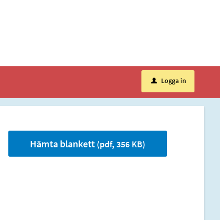
Logga in
u
Hämta blankett
(pdf, 356 KB)