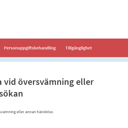
Personuppgiftsbehandling
Tillgänglighet
a vid översvämning eller
nsökan
svämning eller annan händelse.