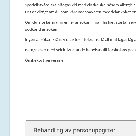
specialistvård ska bifogas vid medicinska skäl såsom allergi/in
Det är viktigt att du som vårdnadshavaren meddelar köket om
Om du inte lämnar in en ny ansökan innan läsåret startar serv
godkänd ansökan.
Ingen ansökan krävs vid laktosintolerans då all mat lagas lågl
Barn/elever med selektivt ätande hänvisas till förskolans peda
Önskekost serveras ej
Behandling av personuppgifter