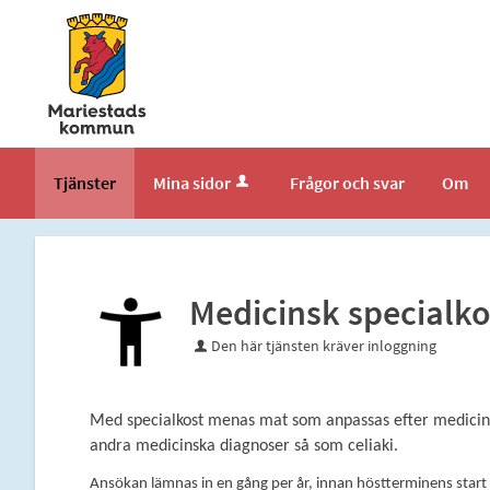
Välkommen
till
tjänster
-
Mariestads
kommun
Tjänster
Mina sidor
Frågor och svar
Om
Medicinsk specialk
Den här tjänsten kräver inloggning
Med specialkost menas mat som anpassas efter medicinska
andra medicinska diagnoser så som celiaki.
Ansökan lämnas in en gång per år, innan höstterminens start 