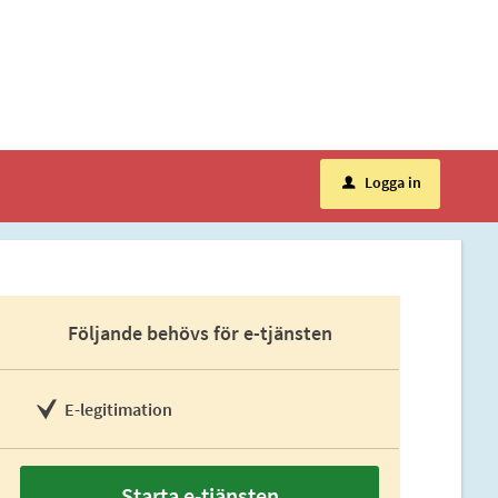
Logga in
u
Följande behövs för e-tjänsten
E-legitimation
Starta e-tjänsten