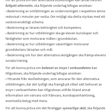
För att pröva om den alternativa utbildningen kan antas vara ett
fullgott alternativ
, ska följande underlag bifogas ansökan:
• Beskrivning av omfattningen av undervisningen i respektive ämne
redovisat i minuter per vecka. Om möjligt ska detta styrkas med ett
veckoöversiktligt schema.
• Beskrivning av lärares behörighet och kompetens.
• Beskrivning av hur utbildningen ska ge eleven kunskaper och
färdigheter som motsvarar målen i grundskolan.
• Beskrivning av hur utbildningen väsentligen motsvarar
grundskolans läroplan och mål.
• Beskrivning om hur den alternativa skolgången ska främja elevens
sociala träning.
För att kunna pröva om
behovet av insyn i verksamheten
kan
tillgodoses, ska följande underlag bifogas ansökan:
• Yttrande från skolledningen, som ansvarar för den alternativa
utbildningen, där det tydligt ska framgå på vilket sätt behovet av
insyn i verksamheten kan tillgodoses utifrån bland annat
information om närvaro och frånvaro, kunskapsinhämtning,
eventuella betyg med mera.
För att kunna pröva om det föreligger
synnerliga skäl
, ska följande