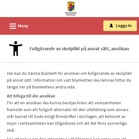
Välkommen
till
tjänster
L
Logga in
Meny
u
-
Mariestads
kommun
Fullgörande av skolplikt på annat sätt, ansökan
Här kan du hämta blankett för ansökan om fullgörande av skolplikt
på annat sätt. Information om vart blanketten ska lämnas hittar du
längst ner på blankettens andra sida.
Att bifoga till din ansökan
För att en ansökan ska kunna beviljas krävs att verksamheten
framstår som ett fullgott alternativ till den utbildning som annars
står barnet till buds enligt föreskrifter i skollagen, att behovet av
insyn i verksamheten kan tillgodoses och att det finns synnerliga
skäl.