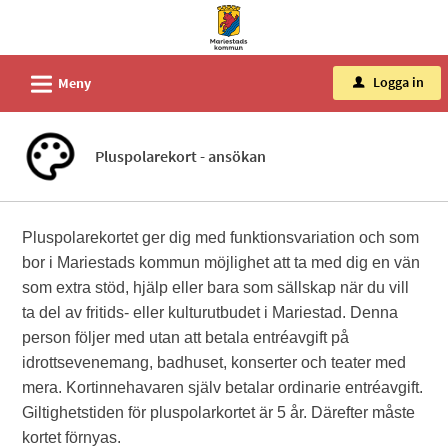
Välkommen
till
tjänster
L
Logga in
Meny
u
-
Mariestads
kommun
Pluspolarekort - ansökan
Pluspolarekortet ger dig med funktionsvariation och som
bor i Mariestads kommun möjlighet att ta med dig en vän
som extra stöd, hjälp eller bara som sällskap när du vill
ta del av fritids- eller kulturutbudet i Mariestad. Denna
person följer med utan att betala entréavgift på
idrottsevenemang, badhuset, konserter och teater med
mera. Kortinnehavaren själv betalar ordinarie entréavgift.
Giltighetstiden för pluspolarkortet är 5 år. Därefter måste
kortet förnyas.