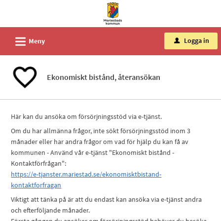
Välkommen
till
tjänster
L
Logga in
Meny
u
-
Mariestads
kommun
Ekonomiskt bistånd, återansökan
Här kan du ansöka om försörjningsstöd via e-tjänst.
Om du har allmänna frågor, inte sökt försörjningsstöd inom 3
månader eller har andra frågor om vad för hjälp du kan få av
kommunen - Använd vår e-tjänst "Ekonomiskt bistånd -
Kontaktförfrågan":
https://e-tjanster.mariestad.se/ekonomisktbistand-
kontaktforfragan
Viktigt att tänka på är att du endast kan ansöka via e-tjänst andra
och efterföljande månader.