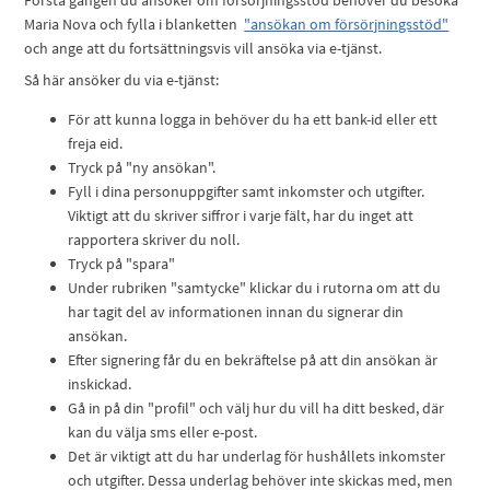
Första gången du ansöker om försörjningsstöd behöver du besöka
Maria Nova och fylla i blanketten
"ansökan om försörjningsstöd"
och ange att du fortsättningsvis vill ansöka via e-tjänst.
Så här ansöker du via e-tjänst:
För att kunna logga in behöver du ha ett bank-id eller ett
freja eid.
Tryck på "ny ansökan".
Fyll i dina personuppgifter samt inkomster och utgifter.
Viktigt att du skriver siffror i varje fält, har du inget att
rapportera skriver du noll.
Tryck på "spara"
Under rubriken "samtycke" klickar du i rutorna om att du
har tagit del av informationen innan du signerar din
ansökan.
Efter signering får du en bekräftelse på att din ansökan är
inskickad.
Gå in på din "profil" och välj hur du vill ha ditt besked, där
kan du välja sms eller e-post.
Det är viktigt att du har underlag för hushållets inkomster
och utgifter. Dessa underlag behöver inte skickas med, men