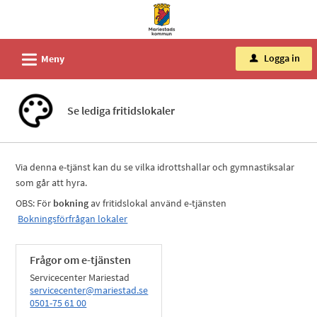
Välkommen
till
tjänster
L
Logga in
Meny
u
-
Mariestads
kommun
Se lediga fritidslokaler
Via denna e-tjänst kan du se vilka idrottshallar och gymnastiksalar
som går att hyra.
OBS: För
bokning
av fritidslokal använd e-tjänsten
Bokningsförfrågan lokaler
Frågor om e-tjänsten
Servicecenter Mariestad
servicecenter@mariestad.se
0501-75 61 00