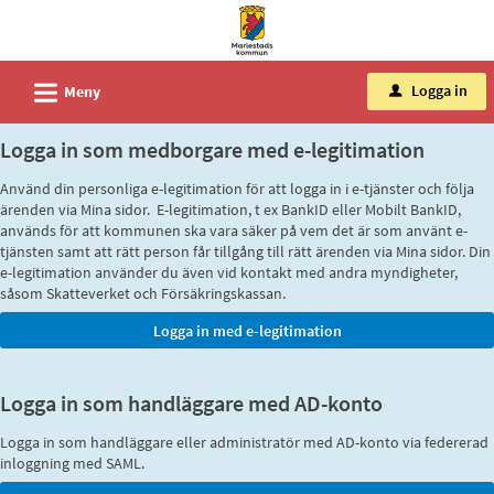
Välkommen
till
tjänster
L
Logga in
Meny
u
-
Mariestads
Logga in som medborgare med e-legitimation
kommun
Använd din personliga e-legitimation för att logga in i e-tjänster och följa
ärenden via Mina sidor. E-legitimation, t ex BankID eller Mobilt BankID,
används för att kommunen ska vara säker på vem det är som använt e-
tjänsten samt att rätt person får tillgång till rätt ärenden via Mina sidor. Din
e-legitimation använder du även vid kontakt med andra myndigheter,
såsom Skatteverket och Försäkringskassan.
Logga in som handläggare med AD-konto
Logga in som handläggare eller administratör med AD-konto via federerad
inloggning med SAML.