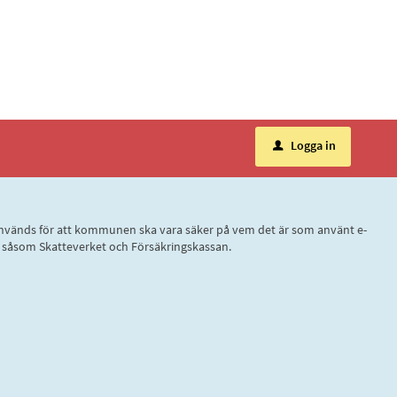
Logga in
u
ID, används för att kommunen ska vara säker på vem det är som använt e-
r, såsom Skatteverket och Försäkringskassan.